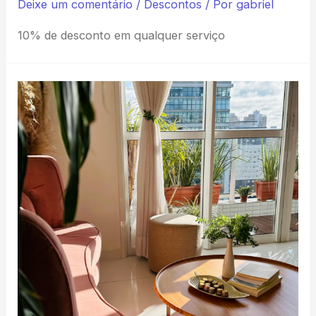
Deixe um comentário
/
Descontos
/ Por
gabriel
10% de desconto em qualquer serviço