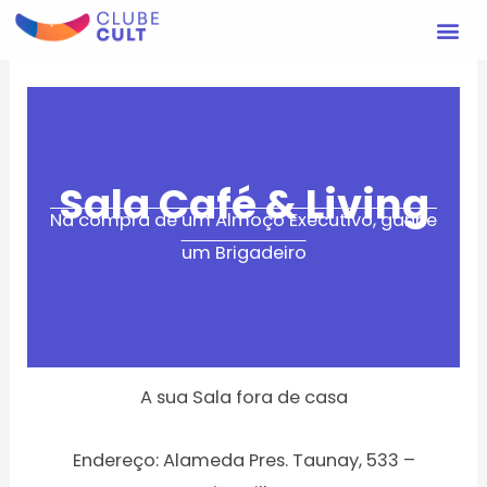
Ir
Me
para
o
conteúdo
Sala Café & Living
Na compra de um Almoço Executivo, ganhe
um Brigadeiro
A sua Sala fora de casa
Endereço: Alameda Pres. Taunay, 533 –