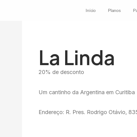
Ir
Início
Planos
Pa
para
o
conteúdo
La Linda
20% de desconto
Um cantinho da Argentina em Curitiba
Endereço: R. Pres. Rodrigo Otávio, 83