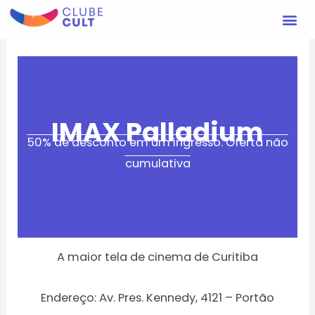
Ir
Me
para
o
conteúdo
IMAX Palladium
50% de desconto em um ingresso. Oferta não
cumulativa
A maior tela de cinema de Curitiba
Endereço: Av. Pres. Kennedy, 4121 – Portão