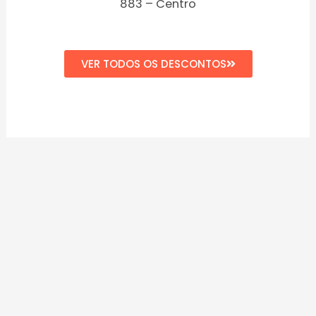
883 – Centro
VER TODOS OS DESCONTOS